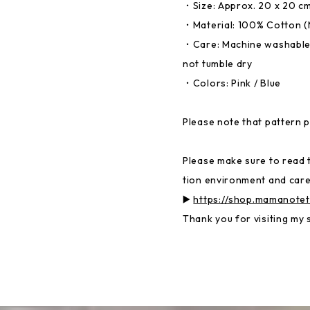
・Size: Approx. 20 x 20 cm 
・Material: 100% Cotton (
・Care: Machine washable
not tumble dry
・Colors: Pink / Blue
Please note that pattern 
Please make sure to read 
tion environment and care
▶️
https://shop.mamanote
Thank you for visiting my 