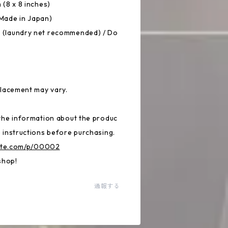
(8 x 8 inches)
Made in Japan)
 (laundry net recommended) / Do
placement may vary.
the information about the produc
 instructions before purchasing.
tte.com/p/00002
shop!
通報する