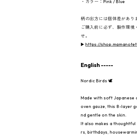
・カラー：Pink / Blue
柄の出方には個体差があり
ご購入前に必ず、製作環境
せ。
▶️
https://shop.mamanote
English -----
Nordic Birds 🕊️
Made with soft Japanese d
oven gauze, this 8-layer g
nd gentle on the skin.
It also makes a thoughtfu
rs, birthdays, housewarmi