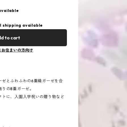
available
l shipping available
d to cart
にお住まいの方向け
ーゼとふわふわの6重織ガーゼを合
触りの8重ガーゼ。
フトに、入園入学祝いの贈り物など