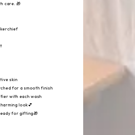
h care. 🎁
kerchief
t
tive skin
ched for a smooth finish
fier with each wash
charming look💕
eady for gifting🎁