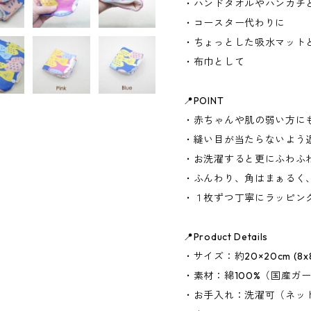
・ハンドタオルやハンカチ
・コースター代わりに
・ちょっとした吸水マット
・布巾として
📍POINT
・赤ちゃんや肌の弱い方に
・縫い目が当たらないよう
・お洗濯すると更にふわふ
・ふんわり、角はまぁるく、
・１枚ずつ丁寧にラッピング
📍Product Details
・サイズ：約20×20cm (8x8i
・素材：綿100%（国産ガ
・お手入れ：洗濯可（ネッ