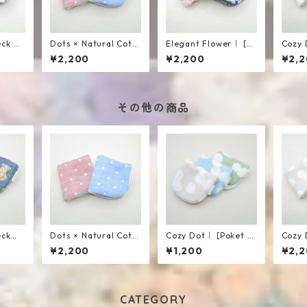
eck ｜
Dots × Natural Cott
Elegant Flower｜ [La
Cozy 
on｜ [Large Towel] 8
rge Towel] 8-Layer G
¥2,200
¥2,200
¥2,
-Layer Gauze
auze
その他の商品
eck｜
Dots × Natural Cott
Cozy Dot｜ [Poket To
Cozy 
on｜ [Large Towel] 8
wel] 8-Layer Gauze
¥2,200
¥1,200
¥2,
-Layer Gauze
CATEGORY