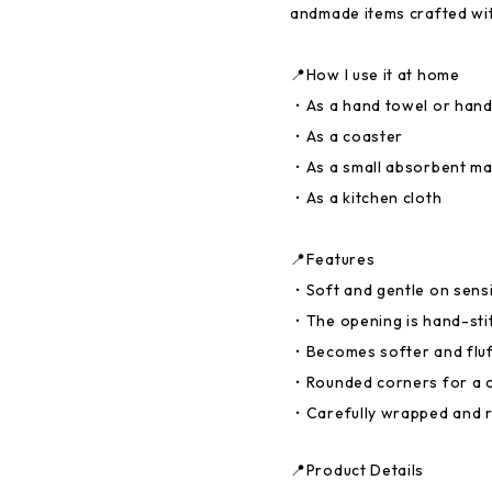
andmade items crafted wit
📍How I use it at home
・As a hand towel or hand
・As a coaster
・As a small absorbent ma
・As a kitchen cloth
📍Features
・Soft and gentle on sensi
・The opening is hand-stit
・Becomes softer and fluf
・Rounded corners for a 
・Carefully wrapped and r
📍Product Details