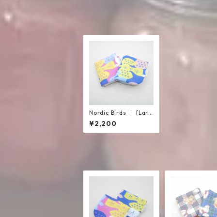
Nordic Birds ｜ [Larg
e Towel] 8-Layer Ga
¥2,200
uze