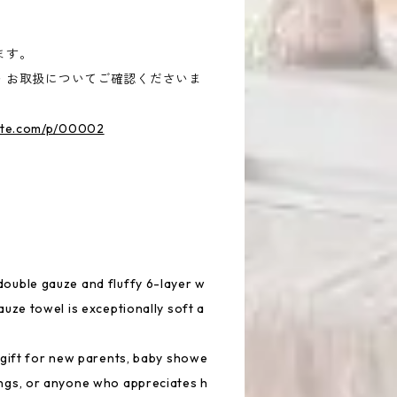
ます。
・お取扱についてご確認くださいま
tte.com/p/00002
ouble gauze and fluffy 6-layer w
auze towel is exceptionally soft a
l gift for new parents, baby showe
ngs, or anyone who appreciates h