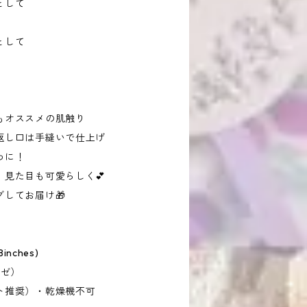
として
として
もオススメの肌触り
返し口は手縫いで仕上げ
わに！
見た目も可愛らしく💕
してお届け🎁
nches)
ーゼ）
ト推奨）・乾燥機不可